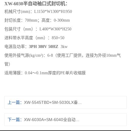
XW-6030半自动袖口式
封切机
：
机械尺寸
(mm)：L1150*W1300*H1950
封切长度：
700mm；高度：0-300mm
包装尺寸（
mm）：L400*W300*H
25
0
进料带水平高度（
mm）：850+50
电源及功率：
3PH 380V 50HZ
3kw
使用外接气源
(kg/cm²)：6-8（使用工厂提供，连接为外径10mm气
管）
适用薄膜：
0.04～
0.1
mm厚度的PE单片收缩膜
上一篇：
XW-5545TBD+SM-5030LX垂直上下L型全自动封切收缩包装机
下一篇：
XW-6030A+SM-6040全自动袖口式（底托型）封切机