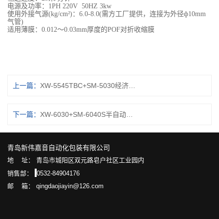
电源及功率：
1
PH
22
0V 50HZ
3
kw
使用外接气源
(kg/cm²)：6.0-8.0(需方工厂提供，连接为外径ф10mm
气管)
适用薄膜：
0.01
2
～
0.0
3
mm厚度的POF对折收缩膜
上一篇：
XW-5545TBC+SM-5030经济型全自动封切收缩包装机
下一篇：
XW-6030+SM-6040S半自动袖口式封口收缩机
青岛新伟嘉音自动化包装有限公司
地 址： 青岛市城阳区双元路皂户社区工业园内
销售部：
0532-84904176
邮 箱： qingdaojiayin@126.com