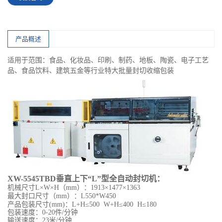
产品概述
适用于范围：食品、化妆品、印刷、制药、地板、陶瓷、电子工艺
品、食品饮料、建筑五金等行业特大批量封切收缩包装
XW
-5545TB
D垂直上下“L”型全自动
封切机：
机械尺寸
L×W×H（mm）：1
913
×
1477
×
1363
最大
封口尺寸
（
mm）
：
L550*W450
产品包装
尺寸
(mm)：
L+H≤500 W+H≤400 H≤180
包装
速度：
0-20件
/分钟
输送速度：
23米/分钟