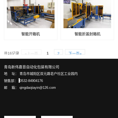
智能开箱机
智能折盖封箱机
共16记录
1
«上一页
2
下一页»
青岛新伟嘉音自动化包装有限公司
地 址： 青岛市城阳区双元路皂户社区工业园内
销售部：
0532-84904176
邮 箱： qingdaojiayin@126.com