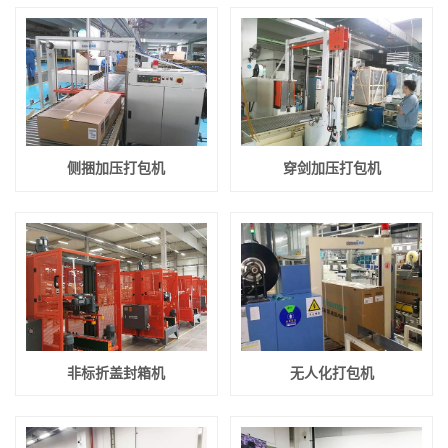
侧捆加压打包机
穿剑加压打包机
非标折盖封箱机
无人化打包机