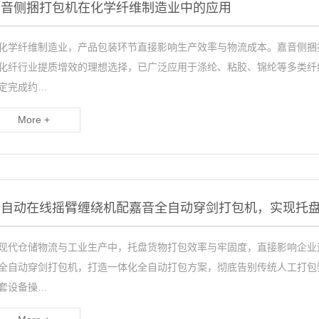
嘉音侧捆打包机在化学纤维制造业中的应用
化学纤维制造业，产品包装环节直接影响生产效率与物流成本。嘉音侧捆
化纤行业提质增效的理想选择，已广泛应用于涤纶、粘胶、锦纶等多类纤维
定完成约…
More +
全自动在线摇臂缠绕机配嘉音全自动穿剑打包机，实现托
现代仓储物流与工业生产中，托盘货物打包效率与牢固度，直接影响企业
全自动穿剑打包机，打造一体化全自动打包方案，彻底告别传统人工打包
套设备操…