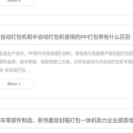
More +
全自动打包机和半自动打包机使用的PP打包带有什么区别
包装生产线中，PP带作为常用捆扎材料，其规格与性能需严格匹配打包
原料品质、技术参数、适配场景三方面，分析全自动与半自动打包机专用PP
合 全自动打包…
More +
汽车零部件制造，新伟嘉音封箱打包一体机助力企业提质