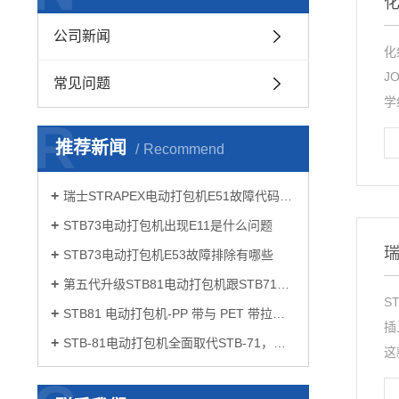
公司新闻
化
J
常见问题
学
R
推荐新闻
Recommend
瑞士STRAPEX电动打包机E51故障代码如何解决
STB73电动打包机出现E11是什么问题
瑞
STB73电动打包机E53故障排除有哪些
第五代升级STB81电动打包机跟STB71有什么区别
S
STB81 电动打包机-PP 带与 PET 带拉力设置要点
插
STB-81电动打包机全面取代STB-71，开启打包作业新体验
这