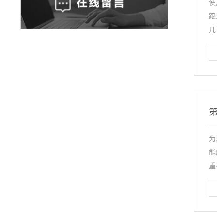
使
跟
几
第
为
能
重