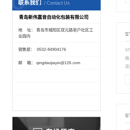
C
联系我们
Contact Us
青岛新伟嘉音自动化包装有限公司
地 址： 青岛市城阳区双元路皂户社区工
S
业园内
销售部：
0532-84904176
S
插
邮 箱： qingdaojiayin@126.com
这
S