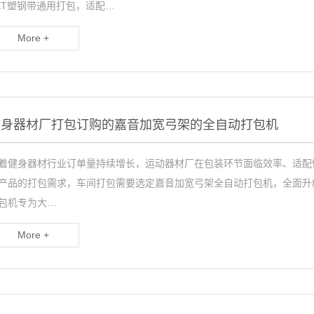
ET塑钢带通用打包，适配…
More +
健身器材厂打包订购的嘉音加宽弓架的全自动打包机
着健身器材行业订单量持续增长，运动器材厂在包装环节面临效率、适配
产品的打包需求，车间打包需要选定嘉音加宽弓架全自动打包机，全面升
包机专为大…
More +