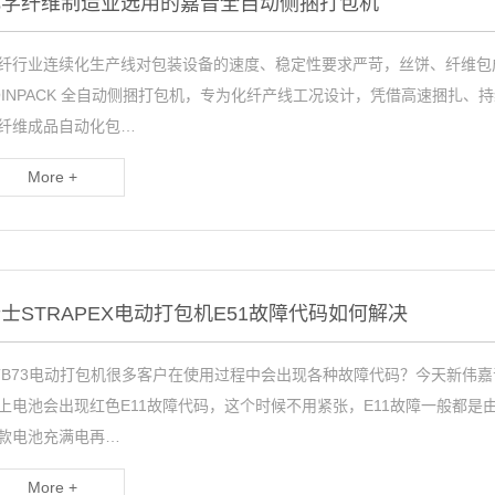
化学纤维制造业选用的嘉音全自动侧捆打包机
纤行业连续化生产线对包装设备的速度、稳定性要求严苛，丝饼、纤维包
OINPACK 全自动侧捆打包机，专为化纤产线工况设计，凭借高速捆扎
纤维成品自动化包…
More +
士STRAPEX电动打包机E51故障代码如何解决
TB73电动打包机很多客户在使用过程中会出现各种故障代码？今天新伟
上电池会出现红色E11故障代码，这个时候不用紧张，E11故障一般都
款电池充满电再…
More +