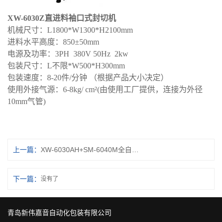
XW
-
6030Z
直进料袖口式封切机
机械尺寸：
L1800*W1300*H2100mm
进料水平高度：
8
5
0±50mm
电源及功率：
3PH
380V 50Hz 2kw
包装尺寸：
L
不限
*W
500
*H300mm
包装速度：
8-20件/分钟
（根据产品大小决定）
使用外接气源：
6-8kg/ cm²(由使用工厂提供，连接为外径
10mm气管)
上一篇：
XW-6030AH+SM-6040M全自动袖口式（无底托）封切机
下一篇：
没有了
青岛新伟嘉音自动化包装有限公司