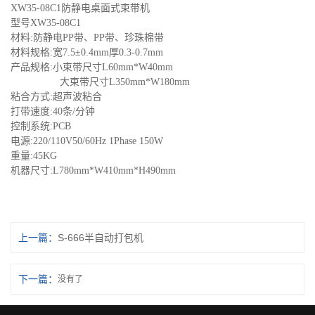
XW
35-08C1防静电桌面式束带机
型号
XW
35-08C1
材料
:
防静电
PP带、PP带、珍珠棉带
材料规格
:
宽
7.5±0.4mm厚0.3-0.7mm
产品规格
:
小束带尺寸
L60mm*W40mm
大束带尺寸
L350mm*W180mm
粘合方式
:
超声波粘合
打带速度
:
40条/分钟
控制系统
:
PCB
电源
:
220/110V50/60Hz 1Phase 150W
重量
:
45KG
机器尺寸
:
L780mm*W410mm*H490mm
上一篇：
S-666半自动打包机
下一篇：
没有了