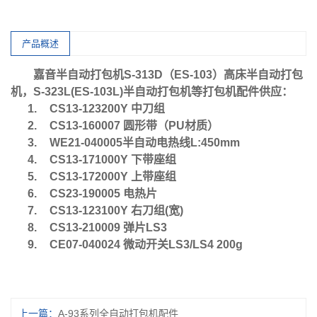
产品概述
嘉音半自动打包机
S-313D
（
ES-103
）高床半自动打包
机，
S-323L(ES-103L)
半自动打包机等打包机配件供应：
1.
CS13-123200Y
中刀组
2.
CS13-160007
圆形带（
PU
材质）
3.
WE21-040005
半自动电热线
L:450mm
4.
CS13-171000Y
下带座组
5.
CS13-172000Y
上带座组
6.
CS23-190005
电热片
7.
CS13-123100Y
右刀组
(
宽
)
8.
CS13-210009
弹片
LS3
9.
CE07-040024
微动开关
LS3/LS4 200g
上一篇：
A-93系列全自动打包机配件