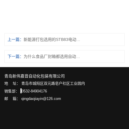
上一篇：
新能源打包选用的STB83电动打包机
下一篇：
为什么食品厂封箱都选用自动折盖封箱机
青岛新伟嘉音自动化包装有限公司
地 址： 青岛市城阳区双元路皂户社区工业园内
销售部：
0532-84904176
邮 箱： qingdaojiayin@126.com