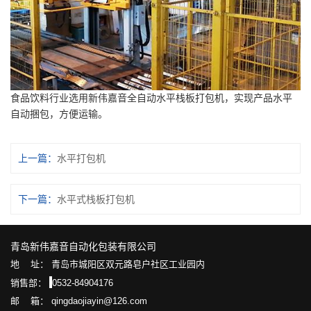
食品饮料行业选用新伟嘉音全自动水平栈板打包机，实现产品水平
自动捆包，方便运输。
上一篇：
水平打包机
下一篇：
水平式栈板打包机
青岛新伟嘉音自动化包装有限公司
地 址： 青岛市城阳区双元路皂户社区工业园内
销售部：
0532-84904176
邮 箱： qingdaojiayin@126.com